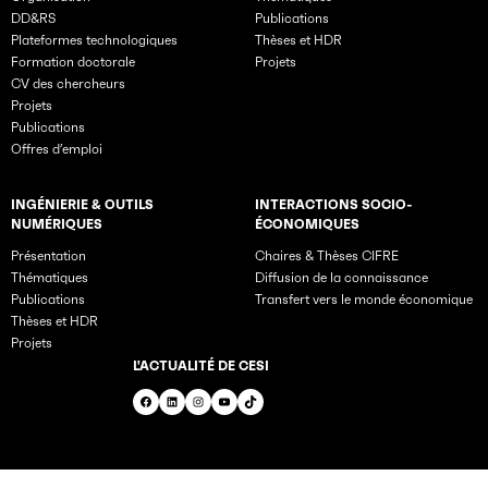
DD&RS
Publications
Plateformes technologiques
Thèses et HDR
Formation doctorale
Projets
CV des chercheurs
Projets
Publications
Offres d’emploi
INGÉNIERIE & OUTILS
INTERACTIONS SOCIO-
NUMÉRIQUES
ÉCONOMIQUES
Présentation
Chaires & Thèses CIFRE
Thématiques
Diffusion de la connaissance
Publications
Transfert vers le monde économique
Thèses et HDR
Projets
L'ACTUALITÉ DE CESI
Facebook
LinkedIn
Instagram
YouTube
TikTok