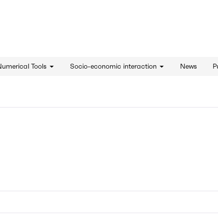
d'innovation - Home
Numerical Tools
Socio-economic interaction
News
P