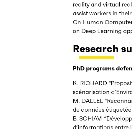
reality and virtual rea
assist workers in thei
On Human Computer I
on Deep Learning appr
Research su
PhD programs defe
K. RICHARD “Proposit
scénarisation d’Envi
M. DALLEL “Reconnais
de données étiquetées 
B. SCHIAVI “Développ
d’informations entre 