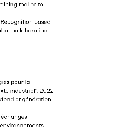
raining tool or to
Recognition based
obot collaboration.
ies pour la
te industriel”, 2022
fond et génération
s échanges
s environnements