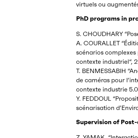
virtuels ou augmentés
PhD programs in pr
S. CHOUDHARY “Pose E
A. COURALLET “
Édit
scénario
s
complexes
contexte industriel
“, 
T. BENMESSABIH “Ana
de caméras pour l’int
contexte industrie 5.
Y. FEDDOUL “Proposit
scénarisation d’Envir
Supervision of Post
Z. YAMAK, “Interacti