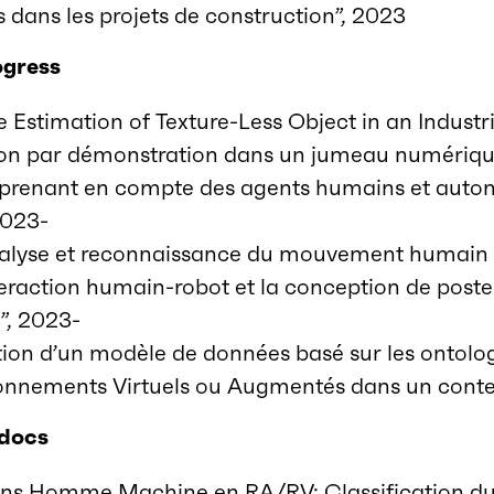
 dans les projets de construction”, 2023
ogress
stimation of Texture-Less Object in an Industri
ion par démonstration
dans un jumeau numériqu
prenant en compte des agents humains et aut
2023-
lyse et reconnaissance du mouvement humain e
eraction humain-robot et la conception de postes
0”, 2023-
ion d’un modèle de données basé sur les ontolog
onnements Virtuels ou Augmentés dans un context
-docs
ons Homme Machine en RA/RV: Classification du