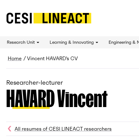
CESI LINEACT - Laboratoire de recherche et 
Research Unit
Learning & Innovating
Engineering & 
Breadcrumb
Home
Vincent HAVARD's CV
Researcher-lecturer
HAVARD Vincent
All resumes of CESI LINEACT researchers