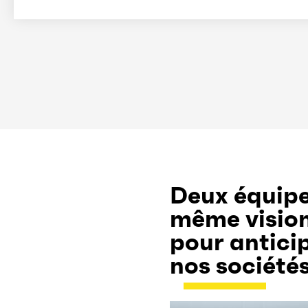
Deux équipe
même vision
pour antici
nos société