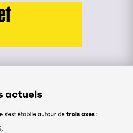
et
s actuels
e s’est établie autour de
trois axes
:
é,