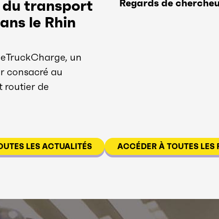
e du transport
Regards de cherche
ans le Rhin
 eTruckCharge, un
er consacré au
 routier de
OUTES LES ACTUALITÉS
ACCÉDER À TOUTES LES 