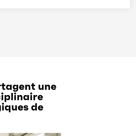
rtagent une
iplinaire
giques de