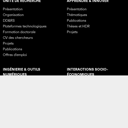
UNITÉ DE RECHERCHE
APPRENDRE & INNOVER
Rubriques principales du site
Présentation
Présentation
Organisation
Thématiques
DD&RS
Publications
Plateformes technologiques
Thèses et HDR
Formation doctorale
Projets
CV des chercheurs
Projets
Publications
Offres d’emploi
INGÉNIERIE & OUTILS
INTERACTIONS SOCIO-
NUMÉRIQUES
ÉCONOMIQUES
Présentation
Chaires & Thèses CIFRE
Thématiques
Diffusion de la connaissance
Publications
Transfert vers le monde économique
Thèses et HDR
Projets
L'ACTUALITÉ DE CESI
Facebook
LinkedIn
Instagram
YouTube
TikTok