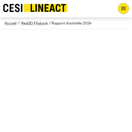
CESI LINEACT - Laboratoire de recherche et d'innovation - Ac
Fil d’Ariane
Accueil
Real3D Flipbook
Rapport d’activités 2024