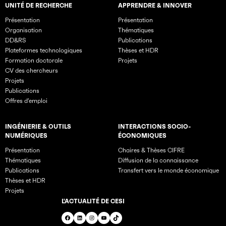
UNITÉ DE RECHERCHE
APPRENDRE & INNOVER
Rubriques principales du site
Présentation
Présentation
Organisation
Thématiques
DD&RS
Publications
Plateformes technologiques
Thèses et HDR
Formation doctorale
Projets
CV des chercheurs
Projets
Publications
Offres d’emploi
INGÉNIERIE & OUTILS
INTERACTIONS SOCIO-
NUMÉRIQUES
ÉCONOMIQUES
Présentation
Chaires & Thèses CIFRE
Thématiques
Diffusion de la connaissance
Publications
Transfert vers le monde économique
Thèses et HDR
Projets
L'ACTUALITÉ DE CESI
Facebook
LinkedIn
Instagram
YouTube
TikTok