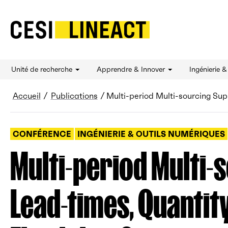
CESI LINEACT - Laboratoire de recherche et d'
Unité de recherche
Apprendre & Innover
Ingénierie 
Fil d’Ariane
Accueil
Publications
Multi-period Multi-sourcing Sup
CONFÉRENCE
INGÉNIERIE & OUTILS NUMÉRIQUES
Multi-period Multi-
Lead-times, Quantit