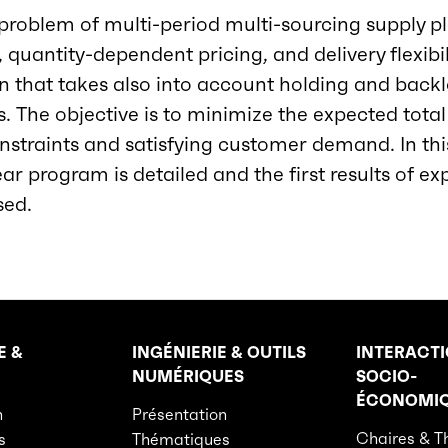
 problem of multi-period multi-sourcing supply p
 quantity-dependent pricing, and delivery flexibi
 that takes also into account holding and backlo
s. The objective is to minimize the expected total
onstraints and satisfying customer demand. In th
ear program is detailed and the first results of e
sed.
E &
INGÉNIERIE & OUTILS
INTERACT
NUMÉRIQUES
SOCIO-
ÉCONOMI
n
Présentation
Chaires & T
s
Thématiques