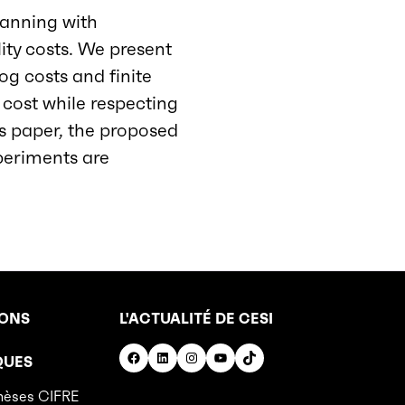
lanning with
lity costs. We present
g costs and finite
 cost while respecting
is paper, the proposed
xperiments are
IONS
L'ACTUALITÉ DE CESI
Facebook
LinkedIn
Instagram
YouTube
TikTok
QUES
hèses CIFRE