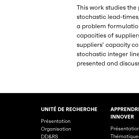
This work studies the
stochastic lead-times,
a problem formulation
capacities of supplier
suppliers’ capacity c
stochastic integer lin
presented and discus
UNITÉ DE RECHERCHE
APPRENDR
Rubriques principales du site
INNOVER
Présentation
Présentatio
Organisation
Thématique
DD&RS