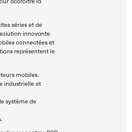
our accroître la
tes séries et de
 solution innovante
mobiles connectées et
tions représentent le
ateurs mobiles.
 industrielle et
 de système de
.