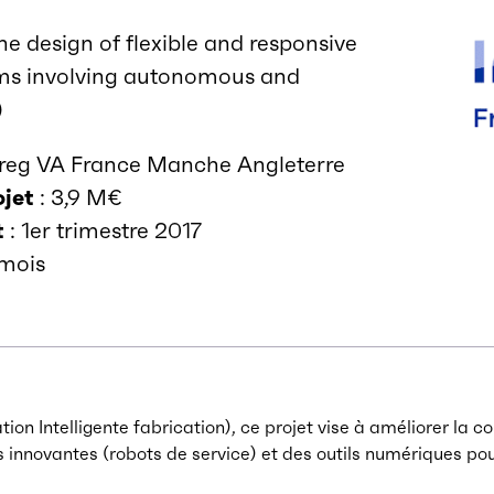
e design of flexible and responsive
ms involving autonomous and
)
rreg VA France Manche Angleterre
ojet
: 3,9 M€
t
: 1er trimestre 2017
 mois
ation Intelligente fabrication), ce projet vise à améliorer l
 innovantes (robots de service) et des outils numériques pou