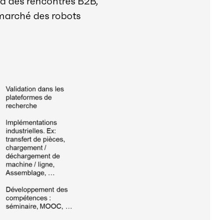
ia des rencontres B2B,
 marché des robots