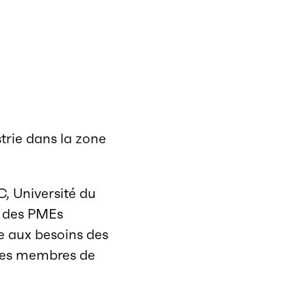
strie dans la zone
C, Université du
c des PMEs
e aux besoins des
t les membres de