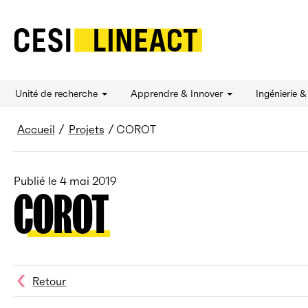
CESI LINEACT - Laboratoire de recherche et d'
Unité de recherche
Apprendre & Innover
Ingénierie 
Fil d’Ariane
Accueil
Projets
COROT
Publié le
4 mai 2019
COROT
Retour