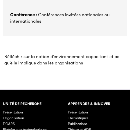
Conférence :
Conférences invitées nationales ou
internationales
Réfléchir sur la notion d’environnement capacitant et ce
qu’elle implique dans les organisations
UNITÉ DE RECHERCHE
APPRENDRE & INNOVER
Rubriques principales du site
Présentation
Présentation
Organisation
Thématiques
DD&RS
Publications
Plateformes technologiques
Thèses et HDR