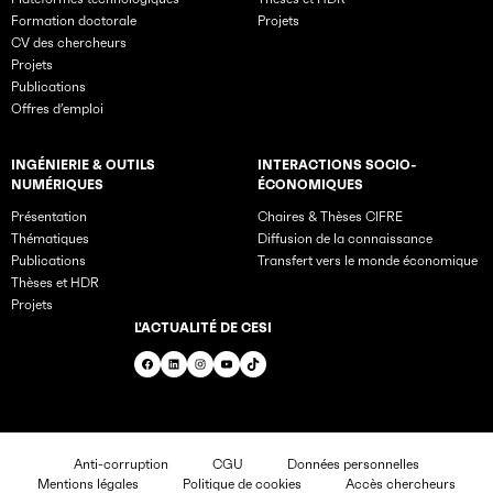
Formation doctorale
Projets
CV des chercheurs
Projets
Publications
Offres d’emploi
INGÉNIERIE & OUTILS
INTERACTIONS SOCIO-
NUMÉRIQUES
ÉCONOMIQUES
Présentation
Chaires & Thèses CIFRE
Thématiques
Diffusion de la connaissance
Publications
Transfert vers le monde économique
Thèses et HDR
Projets
L'ACTUALITÉ DE CESI
Facebook
LinkedIn
Instagram
YouTube
TikTok
Anti-corruption
CGU
Données personnelles
Mentions légales
Politique de cookies
Accès chercheurs