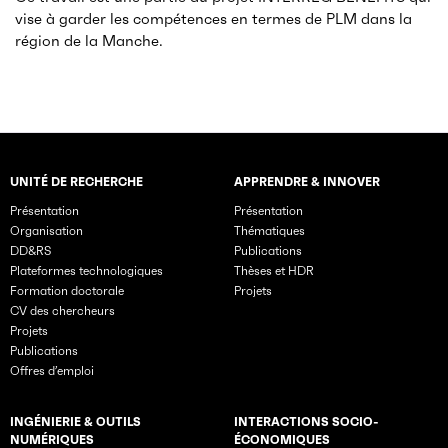
vise à garder les compétences en termes de PLM dans la
région de la Manche.
UNITÉ DE RECHERCHE
APPRENDRE & INNOVER
Rubriques principales du site
Présentation
Présentation
Organisation
Thématiques
DD&RS
Publications
Plateformes technologiques
Thèses et HDR
Formation doctorale
Projets
CV des chercheurs
Projets
Publications
Offres d’emploi
INGÉNIERIE & OUTILS
INTERACTIONS SOCIO-
NUMÉRIQUES
ÉCONOMIQUES