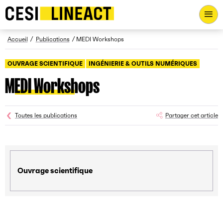
CESI LINEACT - Laboratoire de recherche et d'innovation - Ac
Fil d’Ariane
Accueil
Publications
MEDI Workshops
OUVRAGE SCIENTIFIQUE
INGÉNIERIE & OUTILS NUMÉRIQUES
MEDI Workshops
Toutes les publications
Partager cet article
Ouvrage scientifique