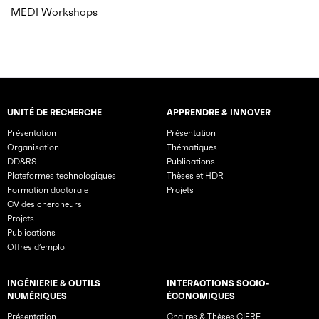
MEDI Workshops
UNITÉ DE RECHERCHE
APPRENDRE & INNOVER
Rubriques principales du site
Présentation
Présentation
Organisation
Thématiques
DD&RS
Publications
Plateformes technologiques
Thèses et HDR
Formation doctorale
Projets
CV des chercheurs
Projets
Publications
Offres d’emploi
INGÉNIERIE & OUTILS
INTERACTIONS SOCIO-
NUMÉRIQUES
ÉCONOMIQUES
Présentation
Chaires & Thèses CIFRE