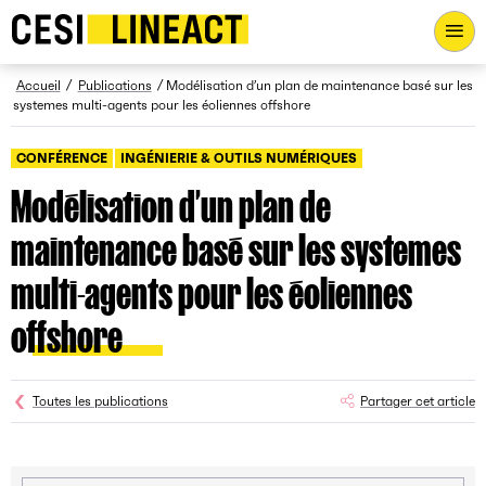
CESI LINEACT - Laboratoire de recherche et d'innovation - Ac
Fil d’Ariane
Accueil
Publications
Modélisation d’un plan de maintenance basé sur les
systemes multi-agents pour les éoliennes offshore
CONFÉRENCE
INGÉNIERIE & OUTILS NUMÉRIQUES
Modélisation d’un plan de
maintenance basé sur les systemes
multi-agents pour les éoliennes
offshore
Toutes les publications
Partager cet article