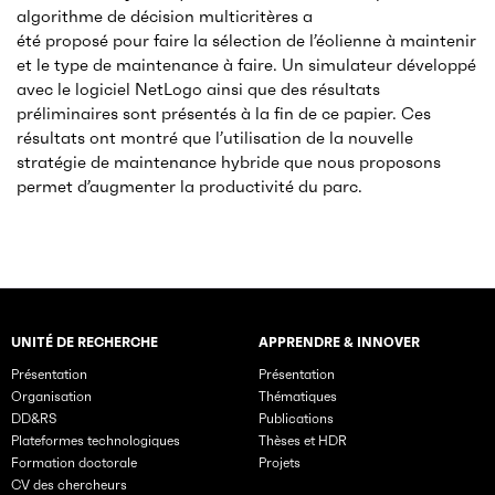
algorithme de décision multicritères a
été proposé pour faire la sélection de l’éolienne à maintenir
et le type de maintenance à faire. Un simulateur développé
avec le logiciel NetLogo ainsi que des résultats
préliminaires sont présentés à la fin de ce papier. Ces
résultats ont montré que l’utilisation de la nouvelle
stratégie de maintenance hybride que nous proposons
permet d’augmenter la productivité du parc.
UNITÉ DE RECHERCHE
APPRENDRE & INNOVER
Rubriques principales du site
Présentation
Présentation
Organisation
Thématiques
DD&RS
Publications
Plateformes technologiques
Thèses et HDR
Formation doctorale
Projets
CV des chercheurs