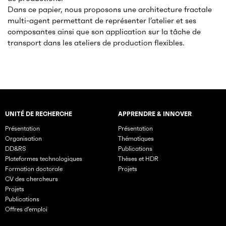
Dans ce papier, nous proposons une architecture fractale
multi-agent permettant de représenter l’atelier et ses
composantes ainsi que son application sur la tâche de
transport dans les ateliers de production flexibles.
UNITÉ DE RECHERCHE
APPRENDRE & INNOVER
Rubriques principales du site
Présentation
Présentation
Organisation
Thématiques
DD&RS
Publications
Plateformes technologiques
Thèses et HDR
Formation doctorale
Projets
CV des chercheurs
Projets
Publications
Offres d’emploi