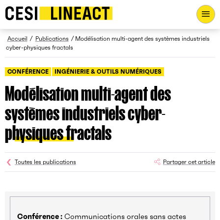
CESI LINEACT - Laboratoire de recherche et d'innovation - Ac
Fil d’Ariane
Accueil
Publications
Modélisation multi-agent des systèmes industriels
cyber-physiques fractals
CONFÉRENCE
INGÉNIERIE & OUTILS NUMÉRIQUES
Modélisation multi-agent des
systèmes industriels cyber-
physiques fractals
Toutes les publications
Partager cet article
Conférence :
Communications orales sans actes