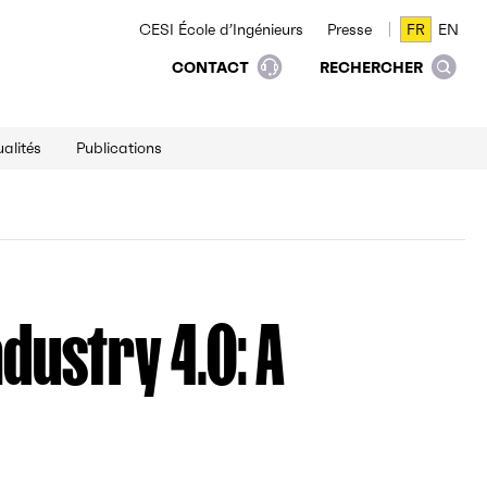
CESI École d’Ingénieurs
Presse
FR
EN
FR
EN
CONTACT
RECHERCHER
alités
Publications
ustry 4.0: A