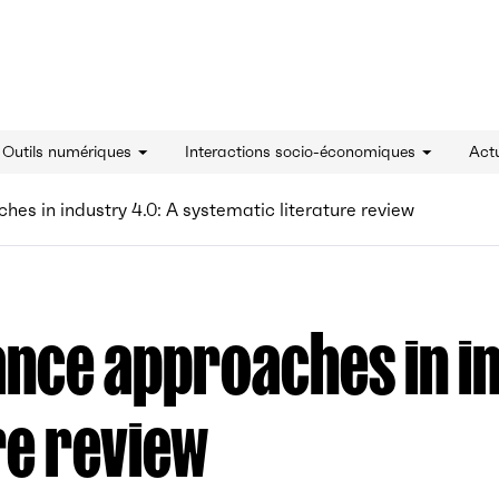
innovation - Accueil
& Outils numériques
Interactions socio-économiques
Actu
es in industry 4.0: A systematic literature review
nce approaches in ind
re review