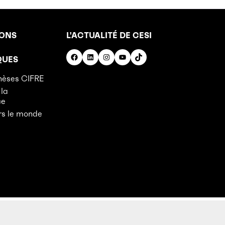
IONS
L'ACTUALITÉ DE CESI
Facebook
LinkedIn
Instagram
YouTube
TikTok
QUES
hèses CIFRE
 la
ce
rs le monde
es
Accès chercheurs
Cookies