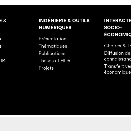
E &
INGÉNIERIE & OUTILS
INTERACT
NUMÉRIQUES
SOCIO-
ÉCONOMI
n
Présentation
Chaires & T
s
Thématiques
Diffusion de
Publications
connaissan
HDR
Thèses et HDR
Transfert ve
Projets
économique
s personnelles
Mentions légales
Politique de cooki