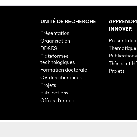
UNITÉ DE RECHERCHE
APPRENDR
Rubriques principales du site
INNOVER
Présentation
Présentatio
Organisation
Thématique
DD&RS
Publications
Plateformes
technologiques
Thèses et 
Formation doctorale
Projets
CV des chercheurs
Projets
Publications
Offres d’emploi
Anti-corruption
CGU
Donnée