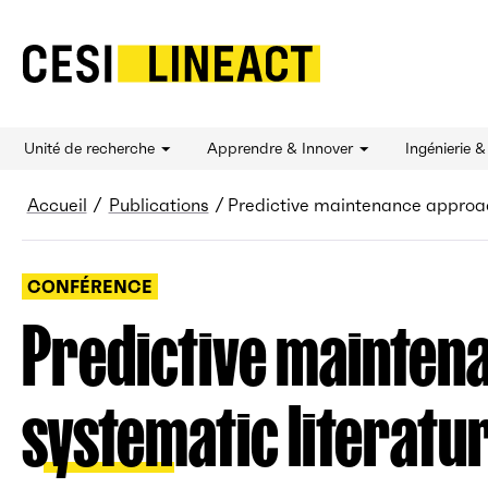
CESI LINEACT - Laboratoire de recherche et d'
Unité de recherche
Apprendre & Innover
Ingénierie 
Fil d’Ariane
Accueil
Publications
Predictive maintenance approach
CONFÉRENCE
Predictive maintena
systematic literatu