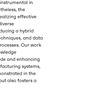
 instrumental in
theless, the
ealizing effective
diverse
ducing a hybrid
echniques, and data
processes. Our work
nowledge
ivide and enhancing
facturing systems,
onstrated in the
but also fosters a