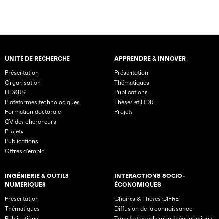
UNITÉ DE RECHERCHE
APPRENDRE & INNOVER
Rubriques principales du site
Présentation
Présentation
Organisation
Thématiques
DD&RS
Publications
Plateformes technologiques
Thèses et HDR
Formation doctorale
Projets
CV des chercheurs
Projets
Publications
Offres d’emploi
INGÉNIERIE & OUTILS
INTERACTIONS SOCIO-
NUMÉRIQUES
ÉCONOMIQUES
Présentation
Chaires & Thèses CIFRE
Thématiques
Diffusion de la connaissance
Publications
Transfert vers le monde économique