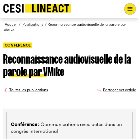
CESI LINEACT - Laboratoire de recherche et d'innovation - Ac
Fil d’Ariane
Accueil
Publications
Reconnaissance audiovisuelle de la parole par
VMike
CONFÉRENCE
Reconnaissance audiovisuelle de la
parole par VMike
Toutes les publications
Partager cet article
Conférence :
Communications avec actes dans un
congrès international