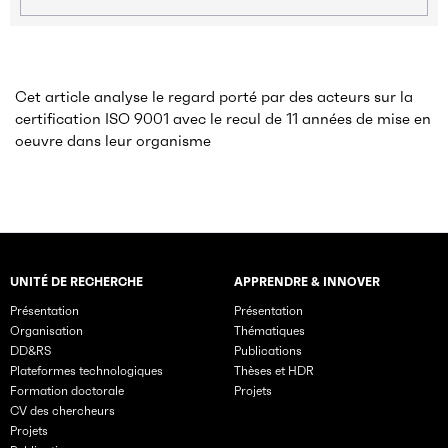
Cet article analyse le regard porté par des acteurs sur la
certification ISO 9001 avec le recul de 11 années de mise en
oeuvre dans leur organisme
UNITÉ DE RECHERCHE
APPRENDRE & INNOVER
Rubriques principales du site
Présentation
Présentation
Organisation
Thématiques
DD&RS
Publications
Plateformes technologiques
Thèses et HDR
Formation doctorale
Projets
CV des chercheurs
Projets