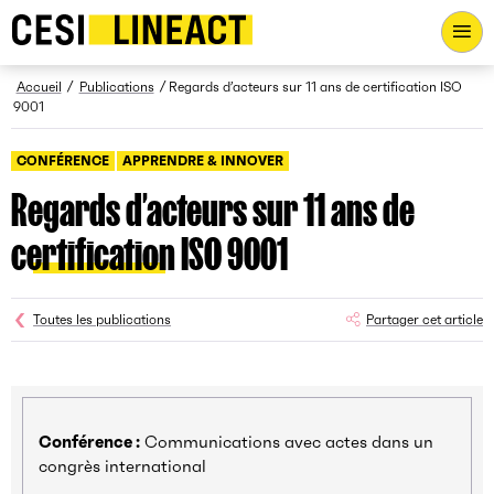
CESI LINEACT - Laboratoire de recherche et d'innovation - Ac
Fil d’Ariane
Accueil
Publications
Regards d’acteurs sur 11 ans de certification ISO
9001
CONFÉRENCE
APPRENDRE & INNOVER
Regards d’acteurs sur 11 ans de
certification ISO 9001
Toutes les publications
Partager cet article
Conférence :
Communications avec actes dans un
congrès international