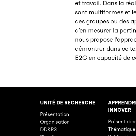
et travail. Dans la réa
sont multiformes et l
des groupes ou des ap
d’en mesurer la pertine
nous propose l’approc
démontrer dans ce tex
E2C en capacité de co
UNITÉ DE RECHERCHE
APPRENDR
Rubriques principales du site
INNOVER
Présentation
Présentatio
Organisation
Thématique
DD&RS