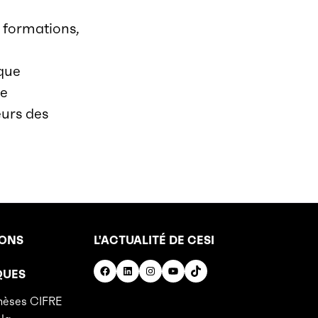
 formations,
 que
le
eurs des
IONS
L'ACTUALITÉ DE CESI
Facebook
LinkedIn
Instagram
YouTube
TikTok
QUES
hèses CIFRE