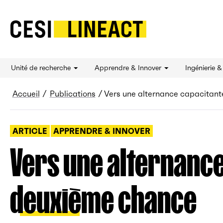
CESI LINEACT - Laboratoire de recherche et d'
Unité de recherche
Apprendre & Innover
Ingénierie 
Fil d’Ariane
Accueil
Publications
Vers une alternance capacitant
ARTICLE
APPRENDRE & INNOVER
Vers une alternance
deuxième chance