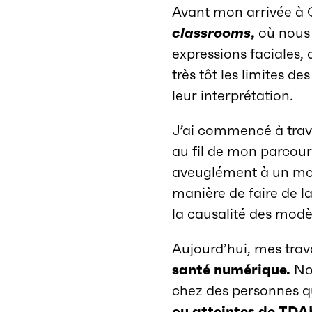
Avant mon arrivée à C
classrooms
,
où nous 
expressions faciales,
très tôt les limites de
leur interprétation.
J’ai commencé à travai
au fil de mon parcours
aveuglément à un mod
manière de faire de la
la causalité des mod
Aujourd’hui, mes tra
santé numérique.
No
chez des personnes qu
ou atteintes de TDA