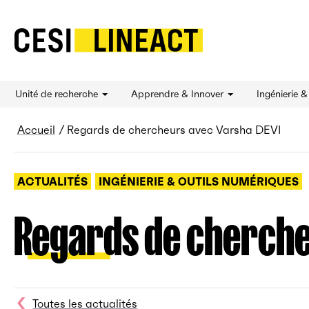
CESI LINEACT - Laboratoire de recherche et d'
Unité de recherche
Apprendre & Innover
Ingénierie 
Fil d’Ariane
Accueil
Regards de chercheurs avec Varsha DEVI
ACTUALITÉS
INGÉNIERIE & OUTILS NUMÉRIQUES
Regards de cherche
Toutes les actualités