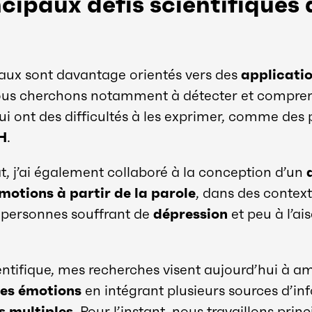
ncipaux défis scientifiques 
vaux sont davantage orientés vers des
applicati
ous cherchons notamment à détecter et compren
i ont des difficultés à les exprimer, comme des
H
.
, j’ai également collaboré à la conception d’un
motions à partir de la parole
, dans des contex
personnes souffrant de
dépression
et peu à l’ai
entifique, mes recherches visent aujourd’hui à am
es émotions
en intégrant plusieurs sources d’in
s multiples
. Pour l’instant, nous travaillons prin