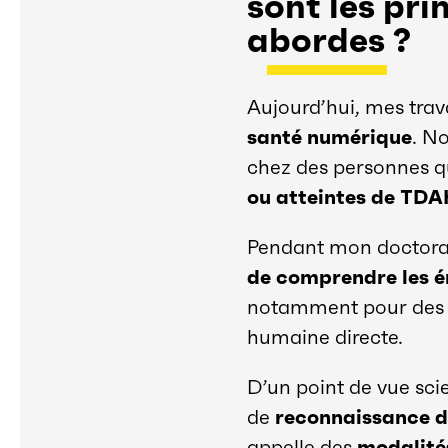
sont les pri
abordes ?
Aujourd’hui, mes tra
santé numérique
. N
chez des personnes qu
ou atteintes de TDA
Pendant mon doctorat
de comprendre les é
notamment pour des 
humaine directe.
D’un point de vue sci
de
reconnaissance d
appelle des
modalité