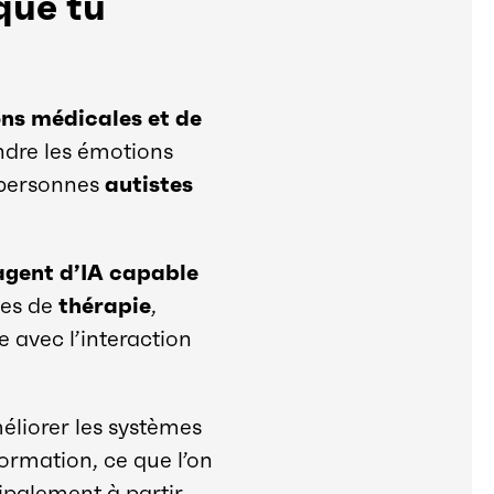
que tu
ons médicales et de
dre les émotions
 personnes
autistes
agent d’IA capable
tes de
thérapie
,
se avec l’interaction
éliorer les systèmes
formation, ce que l’on
cipalement à partir