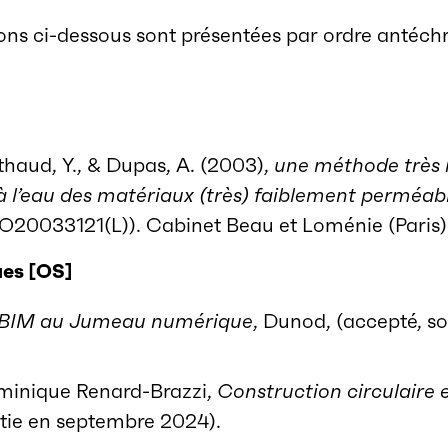
tions ci-dessous sont présentées par ordre antéc
rthaud, Y., & Dupas, A. (2003),
une méthode très 
à l’eau des matériaux (très) faiblement perméabl
NO20033121(L)). Cabinet Beau et Loménie (Paris)
ue
s [OS]
 BIM au Jumeau numérique
, Dunod, (accepté, so
inique Renard-Brazzi,
Construction circulaire 
rtie en septembre 2024).