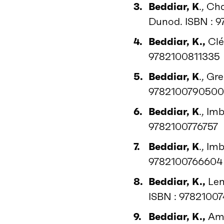
Beddiar, K
., Ch
Dunod. ISBN : 
Beddiar, K.,
Clér
9782100811335
Beddiar, K
., Gr
978210079050
Beddiar, K
., Imb
9782100776757
Beddiar, K
., Imb
9782100766604
Beddiar, K.,
Lema
ISBN : 9782100
Beddiar, K.,
Amj