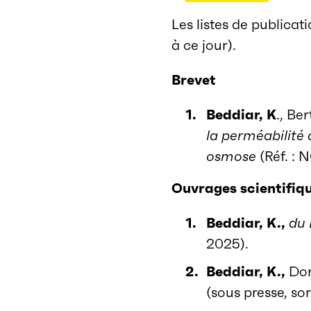
Les listes de publica
à ce jour).
Brevet
Beddiar, K
., Be
la perméabilité 
osmose
(Réf. : 
Ouvrages scientifiq
Beddiar, K.,
du
2025).
Beddiar, K.,
Dom
(sous presse, so