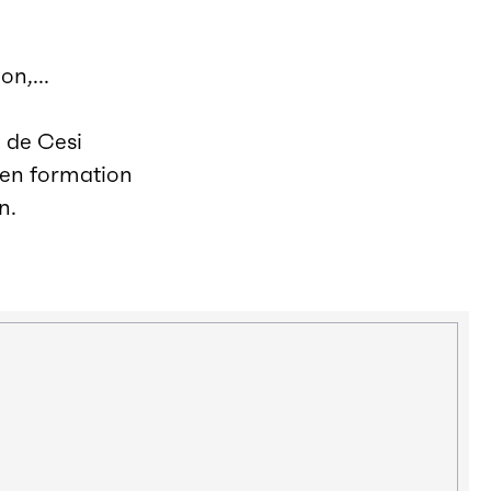
n,...
 de Cesi
 en formation
n.