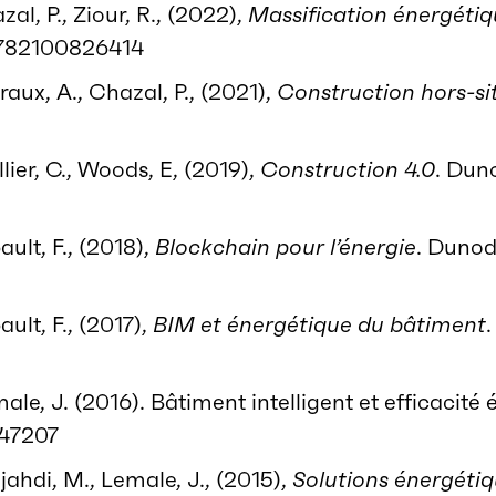
azal, P., Ziour, R., (2022),
Massification énergéti
9782100826414
aux, A., Chazal, P., (2021),
Construction hors-si
ellier, C., Woods, E, (2019),
Construction 4.0
. Duno
0
ault, F., (2018),
Blockchain pour l’énergie
. Dunod
ault, F., (2017),
BIM et énergétique du bâtiment
le, J. (2016). Bâtiment intelligent et efficacité
747207
ahdi, M., Lemale, J., (2015),
Solutions énergétiq