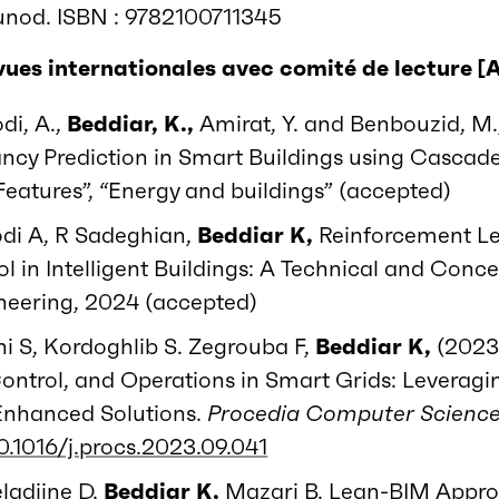
unod. ISBN : 9782100711345
vues internationales avec comité de lecture
[
di, A.,
Beddiar, K.,
Amirat, Y. and Benbouzid, M.
cy Prediction in Smart Buildings using Casca
Features”, “Energy and buildings” (accepted)
di A, R Sadeghian,
Beddiar K,
Reinforcement L
 in Intelligent Buildings: A Technical and Conc
ineering, 2024 (accepted)
ni S, Kordoghlib S. Zegrouba F,
Beddiar K,
(2023
trol, and Operations in Smart Grids: Leveragi
Enhanced Solutions.
Procedia Computer Scienc
10.1016/j.procs.2023.09.041
ladjine D,
Beddiar K,
Mazari B. Lean-BIM Appro