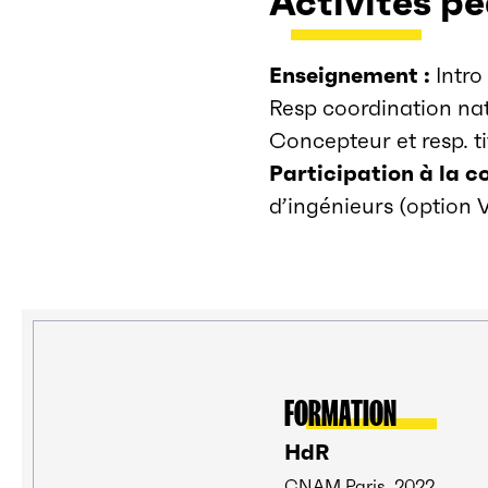
Activités p
Enseignement :
Intro
Resp coordination na
Concepteur et resp. 
Participation à la c
d’ingénieurs (option 
FORMATION
HdR
CNAM Paris, 2022