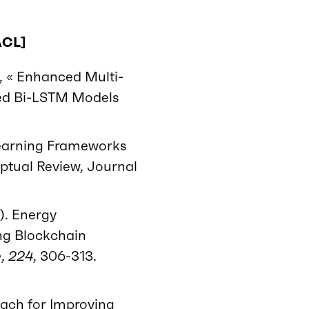
ACL]
, « Enhanced Multi-
ded Bi-LSTM Models
earning Frameworks
eptual Review, Journal
). Energy
ng Blockchain
e
,
224
, 306-313.
ach for Improving