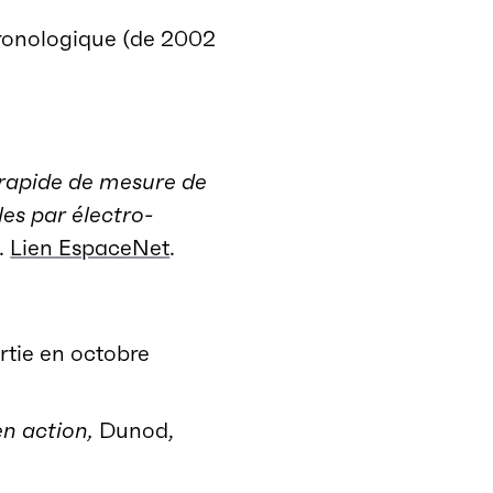
hronologique (de 2002
rapide de mesure de
es par électro-
.
Lien EspaceNet
.
rtie en octobre
en action,
Dunod,