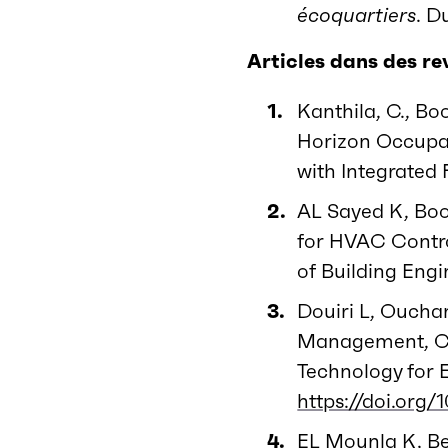
écoquartiers
. D
Articles dans des re
Kanthila, C., Boo
Horizon Occupan
with Integrated 
AL Sayed K, Boo
for HVAC Control
of Building Eng
Douiri L, Oucha
Management, Con
Technology for 
https://doi.org/
EL Mounla K, Be