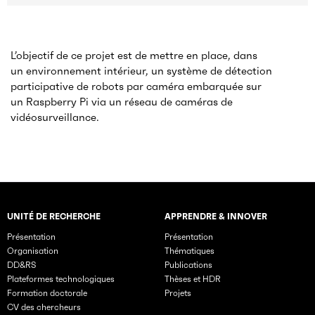
L’objectif de ce projet est de mettre en place, dans
un environnement intérieur, un système de détection
participative de robots par caméra embarquée sur
un Raspberry Pi via un réseau de caméras de
vidéosurveillance.
UNITÉ DE RECHERCHE
APPRENDRE & INNOVER
Rubriques principales du site
Présentation
Présentation
Organisation
Thématiques
DD&RS
Publications
Plateformes technologiques
Thèses et HDR
Formation doctorale
Projets
CV des chercheurs