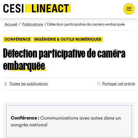
CESI LINEACT - Laboratoire de recherche et d'innovation - Ac
Fil d’Ariane
Accueil
Publications
Détection participative de caméra embarquée
CONFÉRENCE
INGÉNIERIE & OUTILS NUMÉRIQUES
Détection participative de caméra
embarquée
Toutes les publications
Partager cet article
Conférence :
Communications avec actes dans un
congrès national